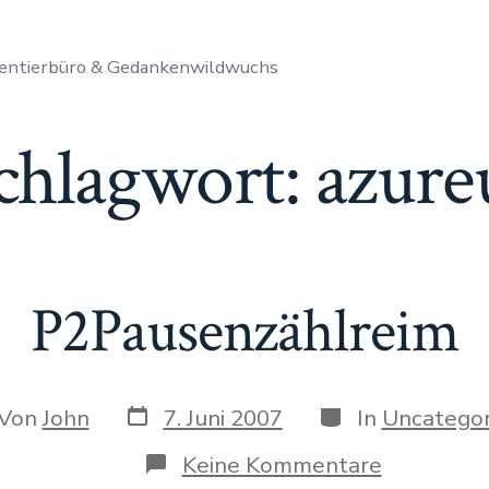
entierbüro & Gedankenwildwuchs
chlagwort:
azure
P2Pausenzählreim
Datum
Kategorien
or
Von
John
7. Juni 2007
In
Uncategor
des
Beitrags
rags
zu
Keine Kommentare
P2Pausenz