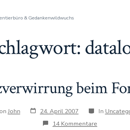
entierbüro & Gedankenwildwuchs
chlagwort:
datal
zverwirrung beim Fo
Datum
Kategorien
r
on
John
24. April 2007
In
Uncatego
des
Beitrags
ags
zu
14 Kommentare
Lizenzverwi