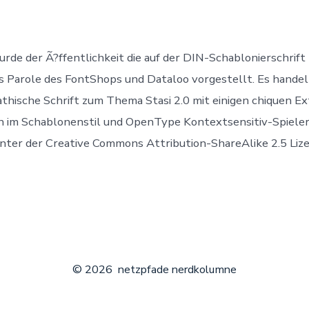
beim
Fontshop
rde der Ã?ffentlichkeit die auf der DIN-Schablonierschrift 
 Parole des FontShops und Dataloo vorgestellt. Es handelt
thische Schrift zum Thema Stasi 2.0 mit einigen chiquen Ex
n im Schablonenstil und OpenType Kontextsensitiv-Spieler
 unter der Creative Commons Attribution-ShareAlike 2.5 Liz
© 2026
netzpfade nerdkolumne