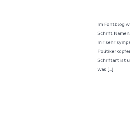
Im Fontblog wu
Schrift Namens
mir sehr sympa
Politikerköpfe
Schriftart ist
was […]