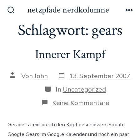
Zum
netzpfade nerdkolumne
Inhalt
Suche
Me
ein-/ausblenden
Schlagwort:
gears
springen
Innerer Kampf
Datum
Autor
Von
John
13. September 2007
des
des
Beitrags
Beitrags
Kategorien
In
Uncategorized
zu
Keine Kommentare
Innerer
Kampf
Gerade ist mir durch den Kopf geschossen: Sobald
Google Gears im Google Kalender und noch ein paar