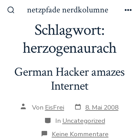
Zum
netzpfade nerdkolumne
Inhalt
Suche
Me
ein-/ausblenden
Schlagwort:
springen
herzogenaurach
German Hacker amazes
Internet
Datum
Autor
Von
EisFrei
8. Mai 2008
des
des
Beitrags
Beitrags
Kategorien
In
Uncategorized
zu
Keine Kommentare