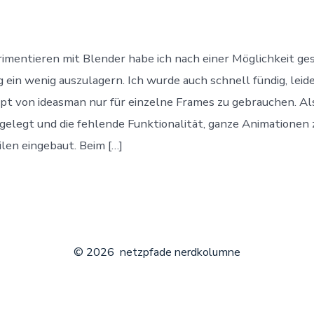
Renderfarm
unter
Linux
aufsetzen
mentieren mit Blender habe ich nach einer Möglichkeit ge
ein wenig auszulagern. Ich wurde auch schnell fündig, leide
pt von ideasman nur für einzelne Frames zu gebrauchen. Als
elegt und die fehlende Funktionalität, ganze Animationen
ilen eingebaut. Beim […]
© 2026
netzpfade nerdkolumne