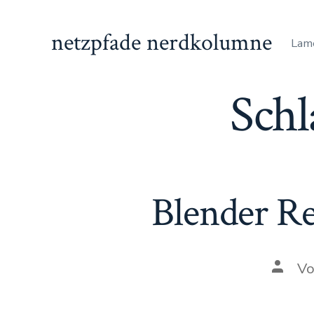
Zum
Inhalt
netzpfade nerdkolumne
Lam
springen
Sch
Blender Re
Autor
V
des
Beitra