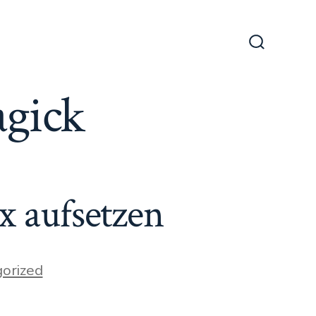
Suche
ein-/ausb
gick
x aufsetzen
orized