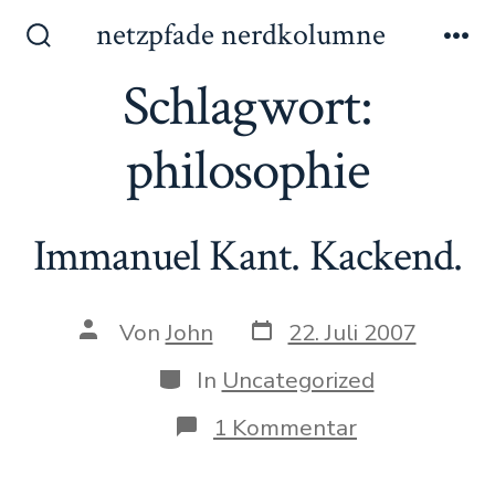
Zum
netzpfade nerdkolumne
Inhalt
Suche
Me
ein-/ausblenden
Schlagwort:
springen
philosophie
Immanuel Kant. Kackend.
Datum
Autor
Von
John
22. Juli 2007
des
des
Beitrags
Beitrags
Kategorien
In
Uncategorized
zu
1 Kommentar
Immanuel
Kant.
Kackend.