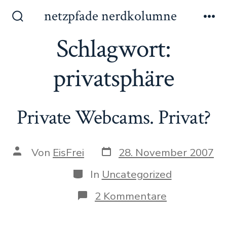
Zum
netzpfade nerdkolumne
Inhalt
Suche
Me
ein-/ausblenden
Schlagwort:
springen
privatsphäre
Private Webcams. Privat?
Datum
Autor
Von
EisFrei
28. November 2007
des
des
Beitrags
Beitrags
Kategorien
In
Uncategorized
zu
2 Kommentare
Private
Webcams.
Privat?