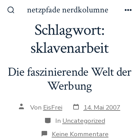
Zum
netzpfade nerdkolumne
Inhalt
Suche
Me
ein-/ausblenden
Schlagwort:
springen
sklavenarbeit
Die faszinierende Welt der
Werbung
Datum
Autor
Von
EisFrei
14. Mai 2007
des
des
Beitrags
Beitrags
Kategorien
In
Uncategorized
zu
Keine Kommentare