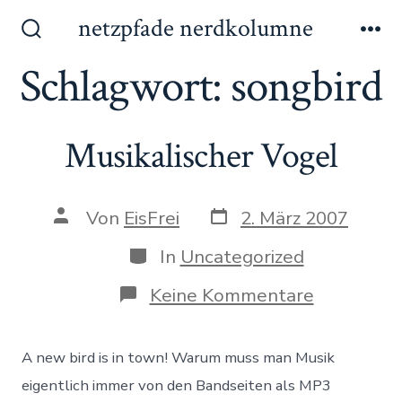
Zum
netzpfade nerdkolumne
Inhalt
Suche
Me
ein-/ausblenden
Schlagwort:
songbird
springen
Musikalischer Vogel
Datum
Autor
Von
EisFrei
2. März 2007
des
des
Beitrags
Beitrags
Kategorien
In
Uncategorized
zu
Keine Kommentare
Musikalisc
Vogel
A new bird is in town! Warum muss man Musik
eigentlich immer von den Bandseiten als MP3