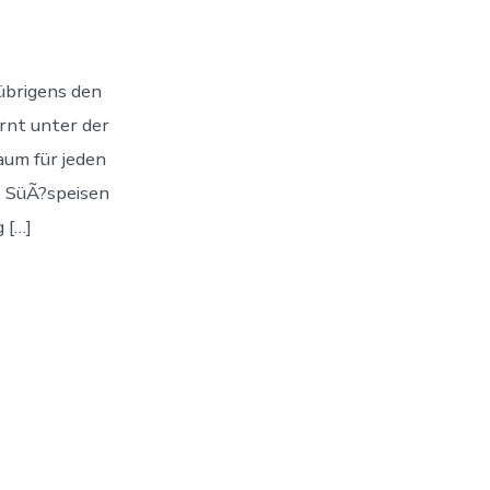
ch
übrigens den
rnt unter der
aum für jeden
, SüÃ?speisen
 […]