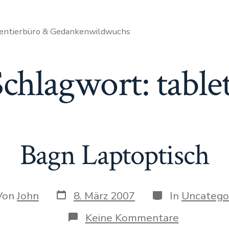
entierbüro & Gedankenwildwuchs
Schlagwort:
table
Bagn Laptoptisch
Datum
Kategorien
r
Von
John
8. März 2007
In
Uncatego
des
Beitrags
rags
zu
Keine Kommentare
Bagn