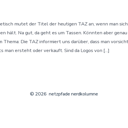
mit
T-
Shirts
tisch mutet der Titel der heutigen TAZ an, wenn man sich
en hält. Na gut, da geht es um Tassen. Könnten aber genau 
um Thema: Die TAZ informiert uns darüber, dass man vorsicht
ts man ersteht oder verkauft. Sind da Logos von […]
© 2026
netzpfade nerdkolumne