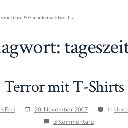
entierbüro & Gedankenwildwuchs
lagwort:
tageszei
Terror mit T-Shirts
Datum
Kategorien
isFrei
20. November 2007
In
Unca
des
Beitrags
zu
3 Kommentare
Terror