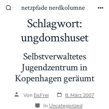
Zum
netzpfade nerdkolumne
Inhalt
Suche
Me
ein-/ausblenden
Schlagwort:
springen
ungdomshuset
Selbstverwaltetes
Jugendzentrum in
Kopenhagen geräumt
Datum
Autor
Von
EisFrei
8. März 2007
des
des
Beitrags
Beitrags
Kategorien
In
Uncategorized