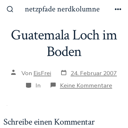
Zum
netzpfade nerdkolumne
Inhalt
Suche
Me
ein-/ausblenden
springen
Guatemala Loch im
Boden
Datum
Autor
Von
EisFrei
24. Februar 2007
des
des
Beitrags
Beitrags
Kategorien
zu
In
Keine Kommentare
Guat
Loch
im
Bode
Schreibe einen Kommentar