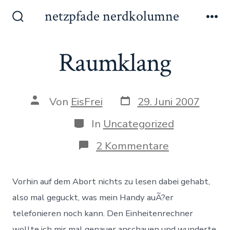
Zum
netzpfade nerdkolumne
Inhalt
Suche
Me
ein-/ausblenden
springen
Raumklang
Datum
Autor
Von
EisFrei
29. Juni 2007
des
des
Beitrags
Beitrags
Kategorien
In
Uncategorized
zu
2 Kommentare
Raumklang
Vorhin auf dem Abort nichts zu lesen dabei gehabt,
also mal geguckt, was mein Handy auÃ?er
telefonieren noch kann. Den Einheitenrechner
wollte ich mir mal genauer anschauen und wunderte