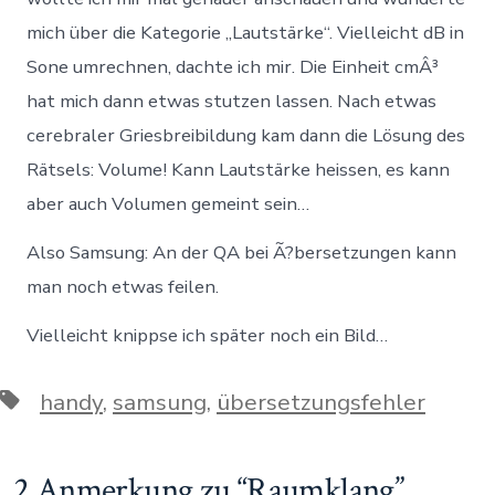
mich über die Kategorie „Lautstärke“. Vielleicht dB in
Sone umrechnen, dachte ich mir. Die Einheit cmÂ³
hat mich dann etwas stutzen lassen. Nach etwas
cerebraler Griesbreibildung kam dann die Lösung des
Rätsels: Volume! Kann Lautstärke heissen, es kann
aber auch Volumen gemeint sein…
Also Samsung: An der QA bei Ã?bersetzungen kann
man noch etwas feilen.
Vielleicht knippse ich später noch ein Bild…
Schlagwörter
handy
,
samsung
,
übersetzungsfehler
2 Anmerkung zu “
Raumklang
”