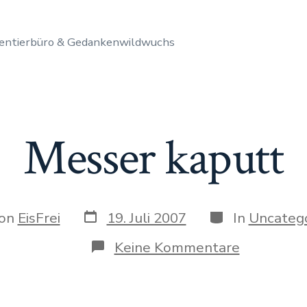
entierbüro & Gedankenwildwuchs
Messer kaputt
Datum
Kategorien
r
on
EisFrei
19. Juli 2007
In
Uncatego
des
Beitrags
ags
zu
Keine Kommentare
Messer
kaputt