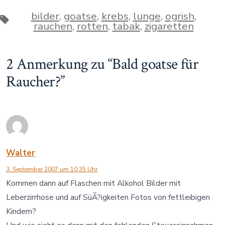
bilder
,
goatse
,
krebs
,
lunge
,
ogrish
,
Schlagwörter
rauchen
,
rotten
,
tabak
,
zigaretten
2 Anmerkung zu “
Bald goatse für
Raucher?
”
Walter
3. September 2007 um 10:35 Uhr
Kommen dann auf Flaschen mit Alkohol Bilder mit
Leberzirrhose und auf SüÃ?igkeiten Fotos von fettleibigen
Kindern?