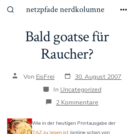
Zum
netzpfade nerdkolumne
Inhalt
Suche
Me
ein-/ausblenden
springen
Bald goatse für
Raucher?
Datum
Autor
Von
EisFrei
30. August 2007
des
des
Beitrags
Beitrags
Kategorien
In
Uncategorized
zu
2 Kommentare
Bald
goatse
für
Wie in der heutigen Printausgabe der
Raucher?
TAZ
zu lesen ist
(online schon von