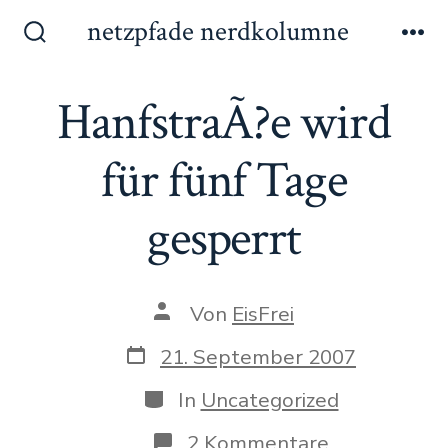
Zum
netzpfade nerdkolumne
Inhalt
Suche
Me
ein-/ausblenden
springen
HanfstraÃ?e wird
für fünf Tage
gesperrt
Autor
Von
EisFrei
des
Beitrags
Datum
21. September 2007
des
Beitrags
Kategorien
In
Uncategorized
zu
2 Kommentare