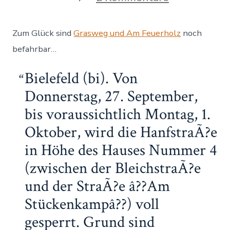
HanfstraÃ?
e
wird
Zum Glück sind
Grasweg und Am Feuerholz
noch
für
fünf
befahrbar…
Tage
gesperrt
Bielefeld (bi). Von
Donnerstag, 27. September,
bis voraussichtlich Montag, 1.
Oktober, wird die HanfstraÃ?e
in Höhe des Hauses Nummer 4
(zwischen der BleichstraÃ?e
und der StraÃ?e â??Am
Stückenkampâ??) voll
gesperrt. Grund sind