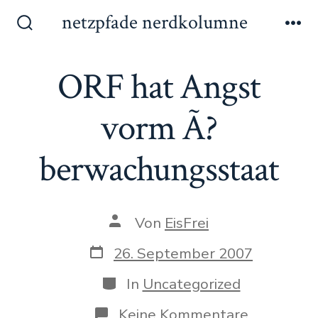
Zum
netzpfade nerdkolumne
Inhalt
Suche
Me
ein-/ausblenden
springen
ORF hat Angst
vorm Ã?
berwachungsstaat
Autor
Von
EisFrei
des
Beitrags
Datum
26. September 2007
des
Beitrags
Kategorien
In
Uncategorized
zu
Keine Kommentare