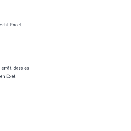
echt Excel,
 errät, dass es
men Exel