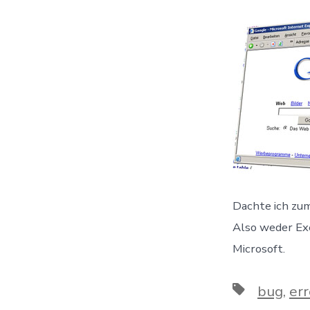
Dachte ich zum
Also weder Exe
Microsoft.
Schlagwört
bug
,
err