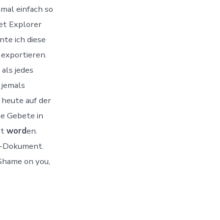
mal einfach so
et Explorer
nte ich diese
 exportieren.
 als jedes
 jemals
 heute auf der
lle Gebete in
rt
word
en.
el-Dokument.
 Shame on you,