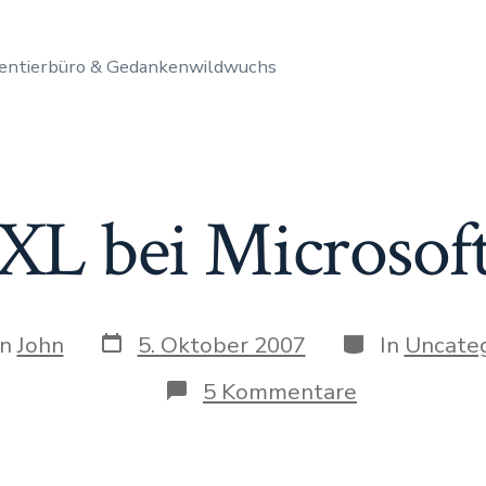
entierbüro & Gedankenwildwuchs
XL bei Microsof
Datum
Kategorien
on
John
5. Oktober 2007
In
Uncateg
des
Beitrags
gs
zu
5 Kommentare
XL
bei
Microsoft