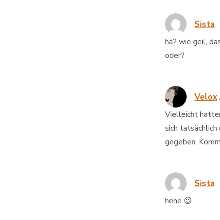
Sista
hä? wie geil, da
oder?
Velox
Vielleicht hatte
sich tatsächlic
gegeben. Kommt 
Sista
hehe 😉