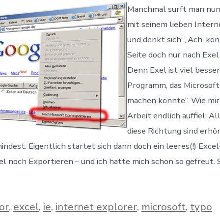
Manchmal surft man nun
mit seinem lieben Intern
und denkt sich: „Ach, kön
Seite doch nur nach Exel
Denn Exel ist viel besser
Programm, das Microsoft
machen könnte“. Wie mir
Arbeit endlich auffiel: A
diese Richtung sind erhö
indest. Eigentlich startet sich dann doch ein leeres(!) Exc
l noch Exportieren – und ich hatte mich schon so gefreut.
er
or
,
excel
,
ie
,
internet explorer
,
microsoft
,
typo