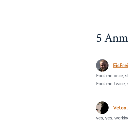
5 Anme
EisFre
Fool me once, s
Fool me twice, 
Velox
yes, yes, workin