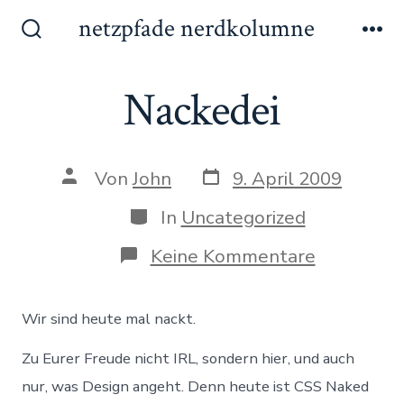
Zum
netzpfade nerdkolumne
Inhalt
Suche
Me
ein-/ausblenden
springen
Nackedei
Datum
Autor
Von
John
9. April 2009
des
des
Beitrags
Beitrags
Kategorien
In
Uncategorized
zu
Keine Kommentare
Nackedei
Wir sind heute mal nackt.
Zu Eurer Freude nicht IRL, sondern hier, und auch
nur, was Design angeht. Denn heute ist CSS Naked