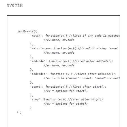
events:
.addEvents({

	'match': function(ev){
 //fired if any code is matched

		//ev.name, ev.code
	},

	'match'+name: function(ev){
 //fired if string 'name' is a
		//ev.name, ev.code
	},

	'addcode': function(ev){
 //fired after addCode();

		//ev.name, ev.code
	},

	'addcodes': function(ev){
 //fired after addCode();

		//ev is like {'name1': code1, 'name2': code2}
	},

	'start': function(ev){
 //fired after start();

		//ev = options for start()
	},

	'stop': function(ev){
 //fired after stop();

		//ev = options for stop();
	}

});