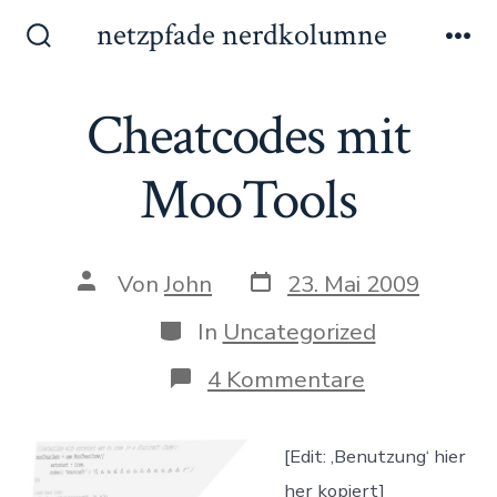
Zum
netzpfade nerdkolumne
Inhalt
Suche
Me
ein-/ausblenden
springen
Cheatcodes mit
MooTools
Datum
Autor
Von
John
23. Mai 2009
des
des
Beitrags
Beitrags
Kategorien
In
Uncategorized
zu
4 Kommentare
Cheatcodes
mit
MooTools
[Edit: ‚Benutzung‘ hier
her kopiert]