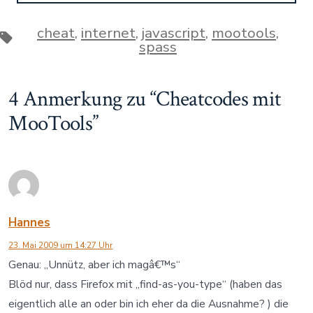
cheat
,
internet
,
javascript
,
mootools
,
Schlagwörter
spass
4 Anmerkung zu “
Cheatcodes mit
MooTools
”
Hannes
23. Mai 2009 um 14:27 Uhr
Genau: „Unnütz, aber ich magâ€™s“
Blöd nur, dass Firefox mit „find-as-you-type“ (haben das
eigentlich alle an oder bin ich eher da die Ausnahme? ) die