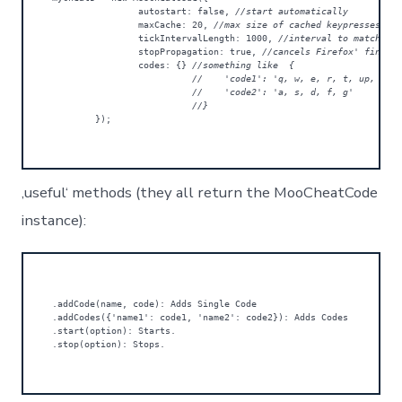
		autostart: false,
 //start automatically
		maxCache: 20,
 //max size of cached keypresses
		tickIntervalLength: 1000,
 //interval to match ca
		stopPropagation: true,
 //cancels Firefox' findas
		codes: {}
 //something like  {

			  //	'code1': 'q, w, e, r, t, up, down',

			  //	'code2': 'a, s, d, f, g'

			  //}
	});
‚useful‘ methods (they all return the MooCheatCode
instance):
.addCode(name, code): Adds Single Code

.addCodes({'name1': code1, 'name2': code2}): Adds Codes

.start(option): Starts.

.stop(option): Stops.