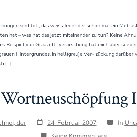
Verzücku
hungen sind toll, das weiss Jeder der schon mal ein Möbiu
ten hat – was hat das jetzt miteinander zu tun? Keine Ahnu
ses Beispiel von Grauzell- verarschung hat mich aber soeben
grauen Hintergrundes, in hell(grau)e Ver- zückung darüber 
ch […]
Wortneuschöpfung I
Datum
Kategorie
chnei, der
24. Februar 2007
In
Unc
des
Beitrags
zu
Keine Kommentare