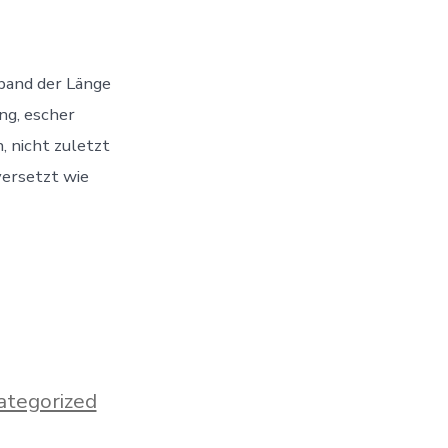
ng
sband der Länge
ng, escher
, nicht zuletzt
versetzt wie
n
ategorized