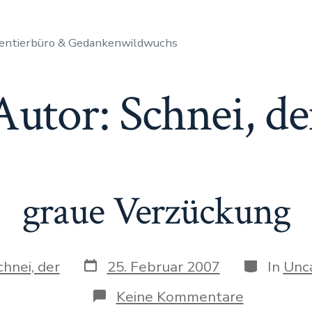
entierbüro & Gedankenwildwuchs
Autor:
Schnei, de
graue Verzückung
Datum
Kategorie
chnei, der
25. Februar 2007
In
Unc
des
Beitrags
zu
Keine Kommentare
graue