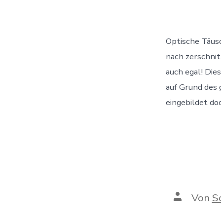
Optische Täusc
nach zerschnit
auch egal! Die
auf Grund des 
eingebildet do
Autor
Von
S
des
Beitrags