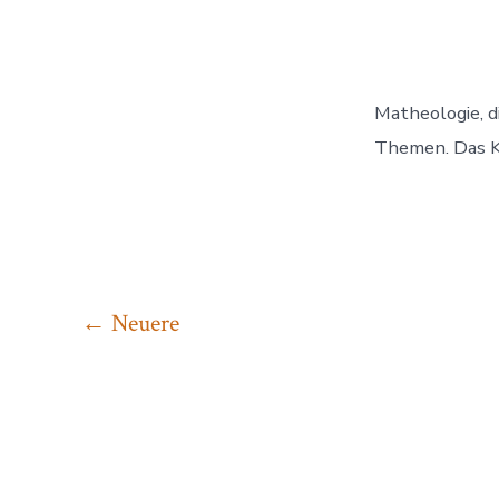
Matheologie, d
Themen. Das Kr
Seitennummerie
←
Neuere
der
Beiträge