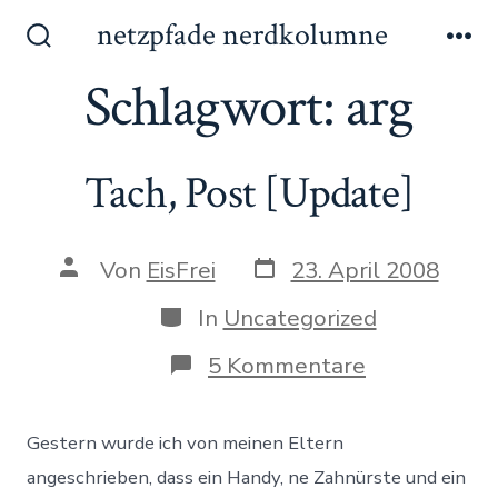
Zum
netzpfade nerdkolumne
Inhalt
Suche
Me
ein-/ausblenden
Schlagwort:
arg
springen
Tach, Post [Update]
Datum
Autor
Von
EisFrei
23. April 2008
des
des
Beitrags
Beitrags
Kategorien
In
Uncategorized
zu
5 Kommentare
Tach,
Post
[Update]
Gestern wurde ich von meinen Eltern
angeschrieben, dass ein Handy, ne Zahnürste und ein