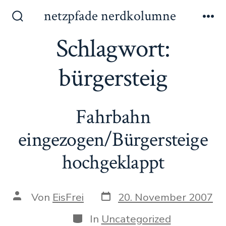
Zum
netzpfade nerdkolumne
Inhalt
Suche
Me
ein-/ausblenden
Schlagwort:
springen
bürgersteig
Fahrbahn
eingezogen/Bürgersteige
hochgeklappt
Datum
Autor
Von
EisFrei
20. November 2007
des
des
Beitrags
Beitrags
Kategorien
In
Uncategorized