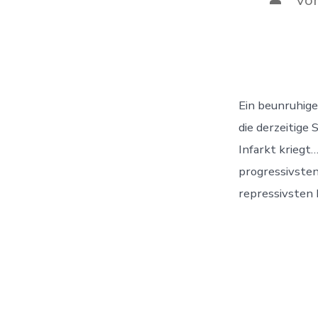
des
Beitra
Ein beunruhige
die derzeitige 
Infarkt kriegt
progressivsten
repressivsten 