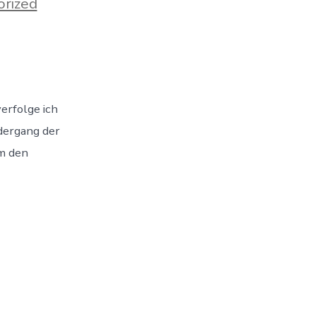
rized
erfolge ich
dergang der
um den