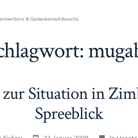
entierbüro & Gedankenwildwuchs
chlagwort:
muga
 zur Situation in Zi
Spreeblick
Datum
Kategorien
n
EisFrei
23. Januar 2008
In
Uncate