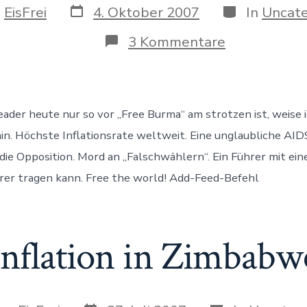
Datum
Kategorien
n
EisFrei
4. Oktober 2007
In
Uncate
des
Beitrags
s
zu
3 Kommentare
Free
Zimbabwe
ader heute nur so vor „Free Burma“ am strotzen ist, weise i
in. Höchste Inflationsrate weltweit. Eine unglaubliche AID
ie Opposition. Mord an „Falschwählern“. Ein Führer mit ein
hrer tragen kann. Free the world! Add-Feed-Befehl
Inflation in Zimbabw