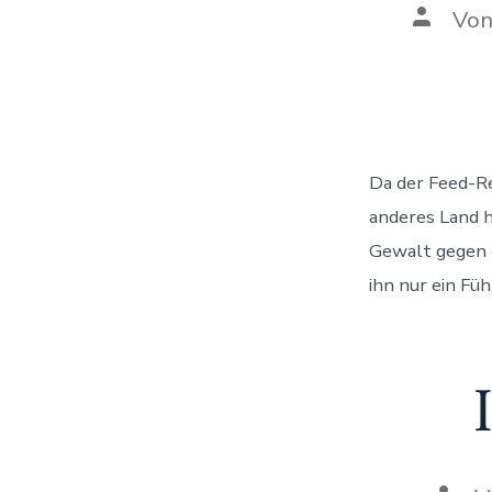
Autor
Vo
des
Beitrag
Da der Feed-Re
anderes Land h
Gewalt gegen d
ihn nur ein Fü