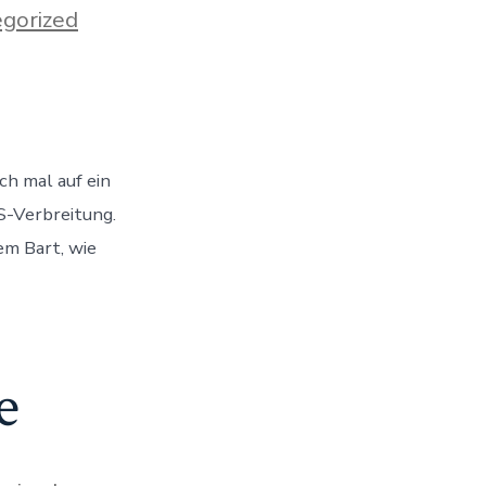
gorized
ch mal auf ein
S-Verbreitung.
em Bart, wie
e