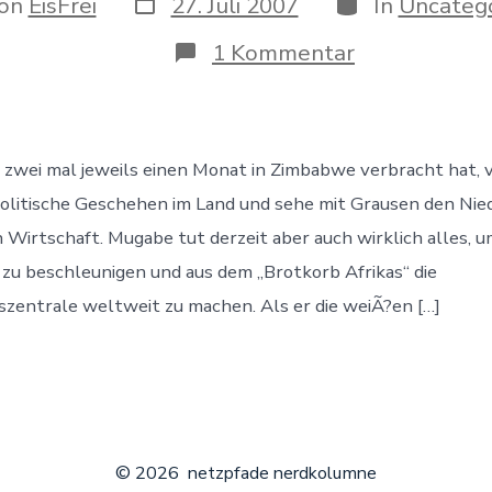
Datum
Kategorien
r
on
EisFrei
27. Juli 2007
In
Uncatego
des
Beitrags
ags
zu
1 Kommentar
Inflation
in
Zimbabwe
 zwei mal jeweils einen Monat in Zimbabwe verbracht hat, v
politische Geschehen im Land und sehe mit Grausen den Nie
Wirtschaft. Mugabe tut derzeit aber auch wirklich alles, 
u beschleunigen und aus dem „Brotkorb Afrikas“ die
szentrale weltweit zu machen. Als er die weiÃ?en […]
© 2026
netzpfade nerdkolumne