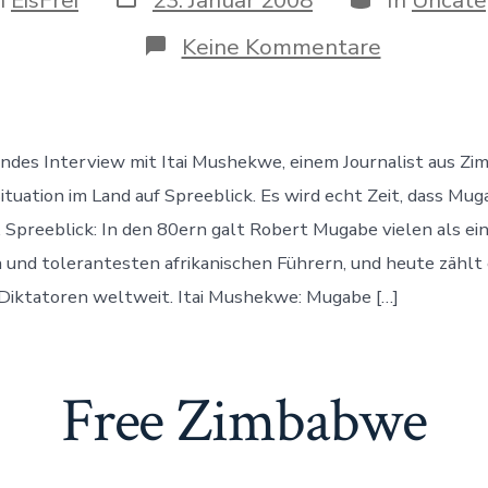
des
Beitrags
gs
zu
Keine Kommentare
Interview
zur
Situation
in
Zimbabw
ndes Interview mit Itai Mushekwe, einem Journalist aus Zi
bei
Spreeblic
Situation im Land auf Spreeblick. Es wird echt Zeit, dass Mu
… Spreeblick: In den 80ern galt Robert Mugabe vielen als ei
 und tolerantesten afrikanischen Führern, und heute zählt 
Diktatoren weltweit. Itai Mushekwe: Mugabe […]
Free Zimbabwe