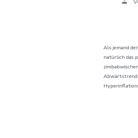
Auto
V
des
Beitr
Als jemand der
natürlich das 
zimbabwischen 
Abwärtstrend z
Hyperinflation