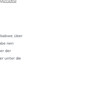
e
mbabwe, über
k
gabe nen
ner der
er unter die