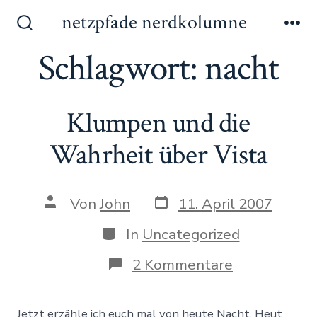
Zum
netzpfade nerdkolumne
Inhalt
Suche
Me
ein-/ausblenden
Schlagwort:
nacht
springen
Klumpen und die
Wahrheit über Vista
Datum
Autor
Von
John
11. April 2007
des
des
Beitrags
Beitrags
Kategorien
In
Uncategorized
zu
2 Kommentare
Klumpen
und
die
Jetzt erzähle ich euch mal von heute Nacht. Heut