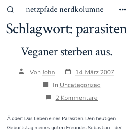
Zum
netzpfade nerdkolumne
Inhalt
Suche
Me
ein-/ausblenden
Schlagwort:
parasiten
springen
Veganer sterben aus.
Datum
Autor
Von
John
14. März 2007
des
des
Beitrags
Beitrags
Kategorien
In
Uncategorized
zu
2 Kommentare
Veganer
sterben
aus.
Â oder: Das Leben eines Parasiten. Den heutigen
Geburtstag meines guten Freundes Sebastian – der