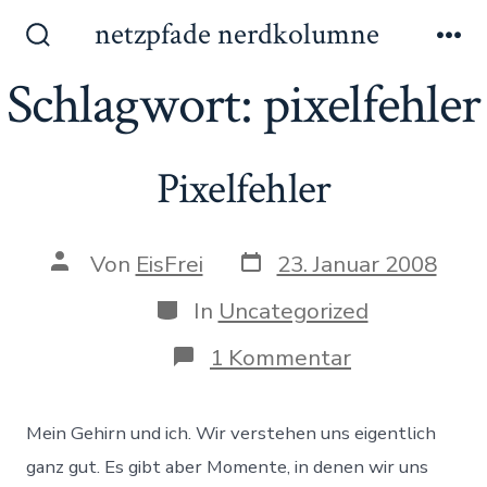
Zum
netzpfade nerdkolumne
Inhalt
Suche
Me
ein-/ausblenden
Schlagwort:
pixelfehler
springen
Pixelfehler
Datum
Autor
Von
EisFrei
23. Januar 2008
des
des
Beitrags
Beitrags
Kategorien
In
Uncategorized
zu
1 Kommentar
Pixelfehler
Mein Gehirn und ich. Wir verstehen uns eigentlich
ganz gut. Es gibt aber Momente, in denen wir uns