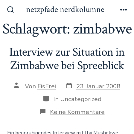
Zum
netzpfade nerdkolumne
Inhalt
Suche
Me
ein-/ausblenden
Schlagwort:
zimbabwe
springen
Interview zur Situation in
Zimbabwe bei Spreeblick
Datum
Autor
Von
EisFrei
23. Januar 2008
des
des
Beitrags
Beitrags
Kategorien
In
Uncategorized
zu
Keine Kommentare
Interview
zur
Situation
Ein beunruhigendes Interview mit Itai Mushekwe,