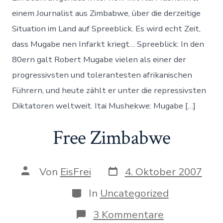
in
Zimbabw
einem Journalist aus Zimbabwe, über die derzeitige
bei
Situation im Land auf Spreeblick. Es wird echt Zeit,
Spreeblic
dass Mugabe nen Infarkt kriegt… Spreeblick: In den
80ern galt Robert Mugabe vielen als einer der
progressivsten und tolerantesten afrikanischen
Führern, und heute zählt er unter die repressivsten
Diktatoren weltweit. Itai Mushekwe: Mugabe […]
Free Zimbabwe
Datum
Autor
Von
EisFrei
4. Oktober 2007
des
des
Beitrags
Beitrags
Kategorien
In
Uncategorized
zu
3 Kommentare