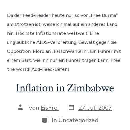
Free
Zimbabwe
Da der Feed-Reader heute nur so vor „Free Burma“
am strotzen ist, weise ich mal auf ein anderes Land
hin. Höchste Inflationsrate weltweit. Eine
unglaubliche AIDS-Verbreitung. Gewalt gegen die
Opposition. Mord an „Falschwählern“. Ein Führer mit
einem Bart, wie ihn nur ein Führer tragen kann. Free
the world! Add-Feed-Befehl
Inflation in Zimbabwe
Datum
Autor
Von
EisFrei
27. Juli 2007
des
des
Beitrags
Beitrags
Kategorien
In
Uncategorized