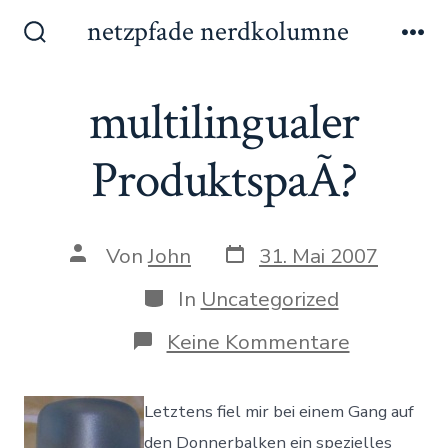
Zum
netzpfade nerdkolumne
Inhalt
Suche
Me
ein-/ausblenden
springen
multilingualer
ProduktspaÃ?
Datum
Autor
Von
John
31. Mai 2007
des
des
Beitrags
Beitrags
Kategorien
In
Uncategorized
zu
Keine Kommentare
multilingu
Produkts
Letztens fiel mir bei einem Gang auf
den Donnerbalken ein spezielles