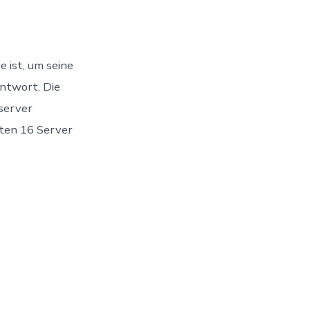
n
 ist, um seine
Antwort. Die
eserver
sten 16 Server