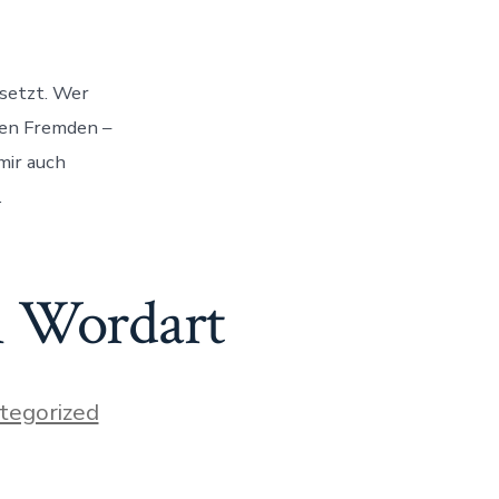
esetzt. Wer
nen Fremden –
mir auch
.
 Wordart
tegorized
ammenbruch