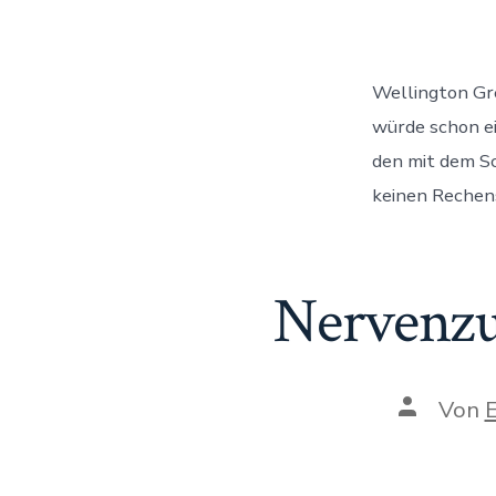
Wellington Gre
würde schon ei
den mit dem Sc
keinen Rechens
Nervenz
Autor
Von
E
des
Beitrags