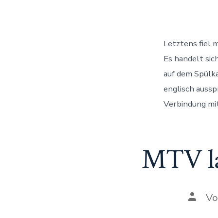
Letztens fiel 
Es handelt sic
auf dem Spülka
englisch ausspr
Verbindung mit
MTV la
Autor
V
des
Beitra