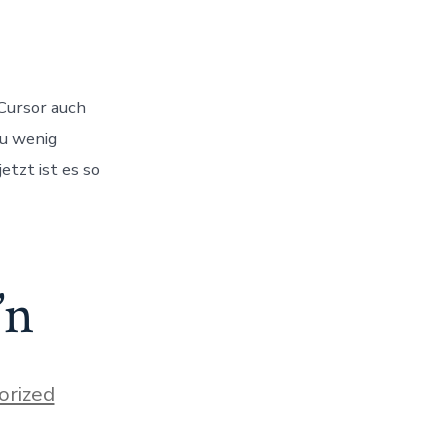
ung
Cursor auch
zu wenig
etzt ist es so
’n
orized