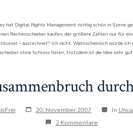
genial
visualisiert
y hat Digital Rights Management richtig schön in Szene g
nen Rechenschieber kaufen, der größere Zahlen nur für ei
hlüssel – ausrechnet? Ich nicht. Wahrscheinlich würde ich 
chieber ohne Schloss holen, trotzdem ist die Idee sehr gut
usammenbruch durch
Datum
Kategorien
isFrei
20. November 2007
In
Unca
des
Beitrags
zu
2 Kommentare
Nervenzus