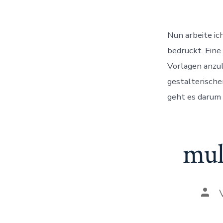
Nun arbeite ic
bedruckt. Eine
Vorlagen anzul
gestalterische
geht es darum 
mul
Auto
des
Beit