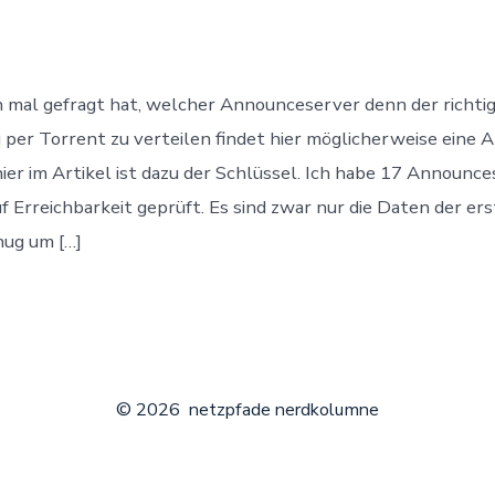
Vom
Tracker
überfahr’
 mal gefragt hat, welcher Announceserver denn der richtige
er Torrent zu verteilen findet hier möglicherweise eine 
 hier im Artikel ist dazu der Schlüssel. Ich habe 17 Announc
f Erreichbarkeit geprüft. Es sind zwar nur die Daten der er
nug um […]
© 2026
netzpfade nerdkolumne