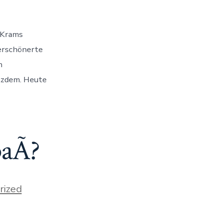
n Krams
verschönerte
n
otzdem. Heute
paÃ?
rized