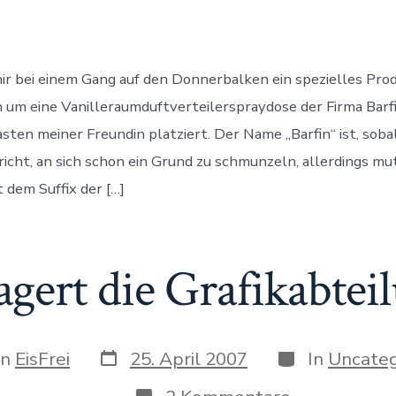
multilingu
Produkts
mir bei einem Gang auf den Donnerbalken ein spezielles Prod
h um eine Vanilleraumduftverteilerspraydose der Firma Barfi
sten meiner Freundin platziert. Der Name „Barfin“ ist, soba
icht, an sich schon ein Grund zu schmunzeln, allerdings muti
 dem Suffix der […]
gert die Grafikabteil
Datum
Kategorien
on
EisFrei
25. April 2007
In
Uncateg
des
Beitrags
gs