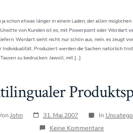
durch
Wordart
h ja schon etwas länger in einem Laden, der allen mögliche
 Unsitte von Kunden ist es, mit Powerpoint oder Wordart 
iefern. Wordart sieht nicht nur schön aus, nein, es zeugt vo
r Individualität. Produziert werden die Sachen natürlich tr
Tassen zu bedrucken. Jawoll, mit […]
tilingualer Produkts
Datum
Kategorien
r
Von
John
31. Mai 2007
In
Uncatego
des
Beitrags
rags
zu
Keine Kommentare