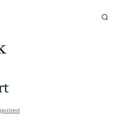
Suche
ein-/ausb
k
rt
gorized