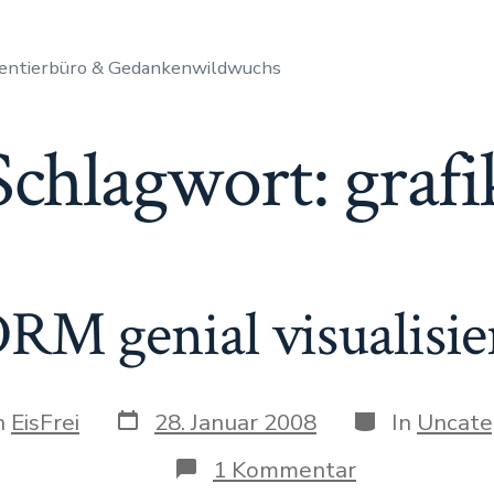
entierbüro & Gedankenwildwuchs
Schlagwort:
grafi
RM genial visualisie
Datum
Kategorien
n
EisFrei
28. Januar 2008
In
Uncate
des
Beitrags
gs
zu
1 Kommentar
DRM