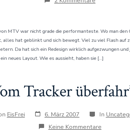
zu
2 Kommentare
MTV
lagert
die
Grafikabteil
aus
 von MTV war nicht grade die performanteste. Wo man den 
 alles hat geblinkt und sich bewegt. Viel zu viel Flash auf 
tern. Da hat sich ein Redesign wirklich aufgezwungen und j
ein neues Layout. Wie es aussieht, haben sie […]
om Tracker überfahr
Datum
Kategorien
r
on
EisFrei
6. März 2007
In
Uncateg
des
Beitrags
ags
zu
Keine Kommentare