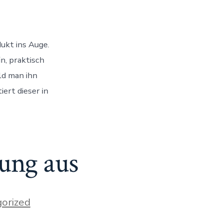
aler
paÃ?
ukt ins Auge.
n, praktisch
ld man ihn
ert dieser in
ung aus
orized