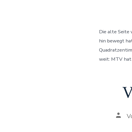
Die alte Seite
hin bewegt hat,
Quadratzentime
weit: MTV hat 
V
Auto
V
des
Beitr