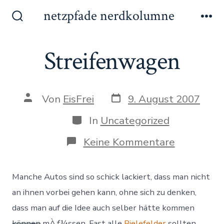
Zum
netzpfade nerdkolumne
Inhalt
Suche
Me
ein-/ausblenden
springen
Streifenwagen
Datum
Autor
Von
EisFrei
9. August 2007
des
des
Beitrags
Beitrags
Kategorien
In
Uncategorized
zu
Keine Kommentare
Streifenw
Manche Autos sind so schick lackiert, dass man nicht
an ihnen vorbei gehen kann, ohne sich zu denken,
dass man auf die Idee auch selber hätte kommen
können
mÀƒ¼ssen. Fast alle
Bielefelder
sollten