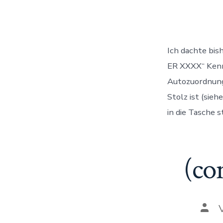
Ich dachte bis
ER XXXX“ Kenn
Autozuordnungs
Stolz ist (sieh
in die Tasche s
(co
Auto
des