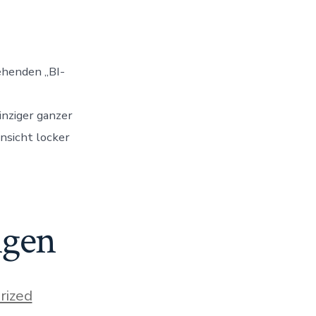
sehenden „BI-
inziger ganzer
insicht locker
ngen
rized