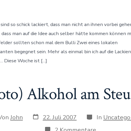
ind so schick lackiert, dass man nicht an ihnen vorbei gehe
n, dass man auf die Idee auch selber hätte kommen können
efelder sollten schon mal dem Bulli Zwei eines lokalen
anten begegnet sein. Mehr als einmal bin ich auf die Lackie
… Diese Woche ist […]
foto) Alkohol am Steu
Datum
Kategorien
or
Von
John
22. Juli 2007
In
Uncatego
des
Beitrags
rags
zu
2 Kommentare