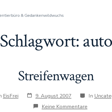
entierbüro & Gedankenwildwuchs
Schlagwort:
aut
Streifenwagen
Datum
Kategorien
n
EisFrei
9. August 2007
In
Uncate
des
Beitrags
gs
zu
Keine Kommentare
Streifenw