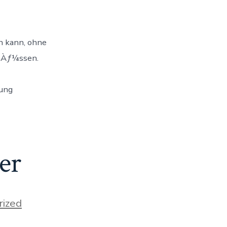
n kann, ohne
 mÀƒ¼ssen.
rung
er
rized