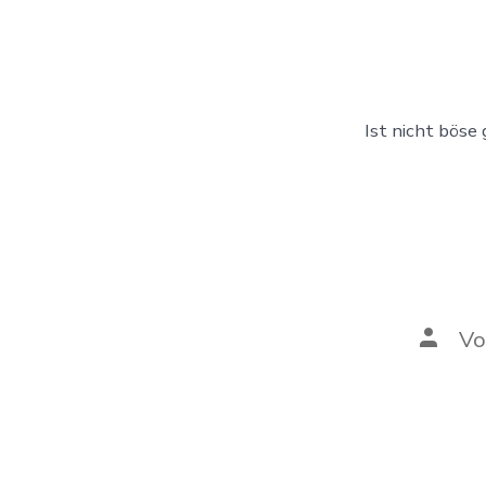
Beit
Ist nicht böse
Autor
V
des
Beitra