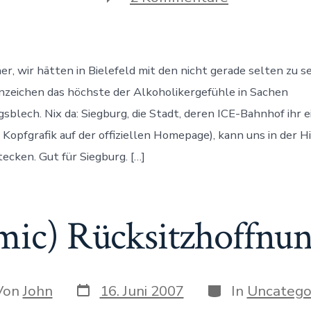
(foto)
Alkohol
am
Steuer
her, wir hätten in Bielefeld mit den nicht gerade selten zu 
zeichen das höchste der Alkoholikergefühle in Sachen
blech. Nix da: Siegburg, die Stadt, deren ICE-Bahnhof ihr e
e Kopfgrafik auf der offiziellen Homepage), kann uns in der H
tecken. Gut für Siegburg. […]
mic) Rücksitzhoffnu
Datum
Kategorien
r
Von
John
16. Juni 2007
In
Uncatego
des