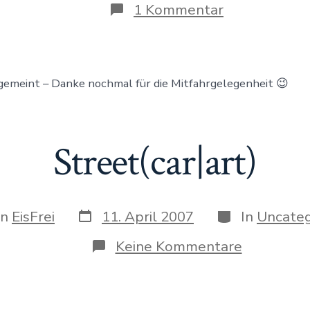
Beitrags
rags
zu
1 Kommentar
(comic)
Rücksitzhoff
 gemeint – Danke nochmal für die Mitfahrgelegenheit 😉
Street(car|art)
Datum
Kategorien
on
EisFrei
11. April 2007
In
Uncateg
des
Beitrags
gs
zu
Keine Kommentare
Street(car