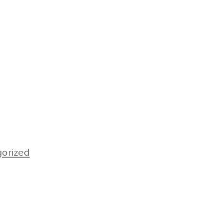
nungen
orized
|art)