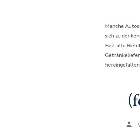
Manche Autos s
sich zu denke
Fast alle Biel
Getränkeliefer
hereingefallen
(
Aut
des
Beit