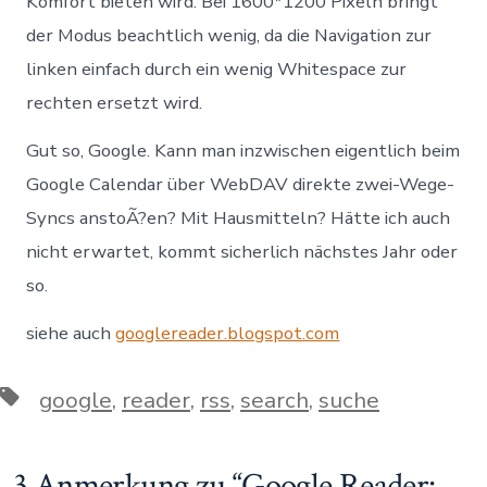
Komfort bieten wird. Bei 1600*1200 Pixeln bringt
der Modus beachtlich wenig, da die Navigation zur
linken einfach durch ein wenig Whitespace zur
rechten ersetzt wird.
Gut so, Google. Kann man inzwischen eigentlich beim
Google Calendar über WebDAV direkte zwei-Wege-
Syncs anstoÃ?en? Mit Hausmitteln? Hätte ich auch
nicht erwartet, kommt sicherlich nächstes Jahr oder
so.
siehe auch
googlereader.blogspot.com
Schlagwörter
google
,
reader
,
rss
,
search
,
suche
3 Anmerkung zu “
Google Reader: