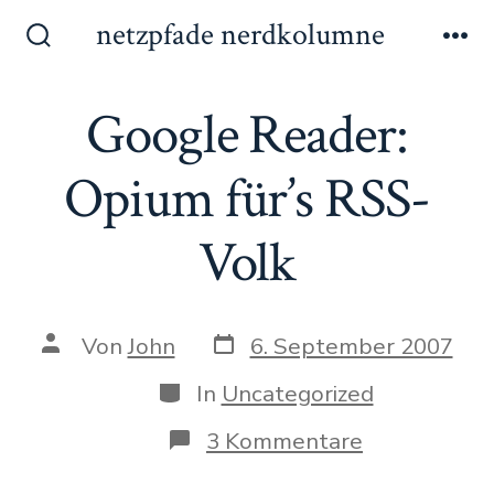
Zum
netzpfade nerdkolumne
Inhalt
Suche
Me
ein-/ausblenden
springen
Google Reader:
Opium für’s RSS-
Volk
Datum
Autor
Von
John
6. September 2007
des
des
Beitrags
Beitrags
Kategorien
In
Uncategorized
zu
3 Kommentare
Google
Reader: