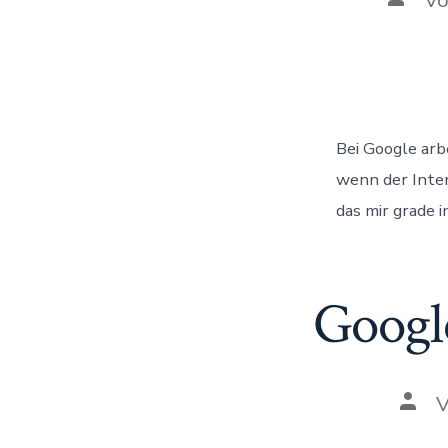
des
Beitra
Bei Google arb
wenn der Inter
das mir grade i
Googl
Auto
des
Beit