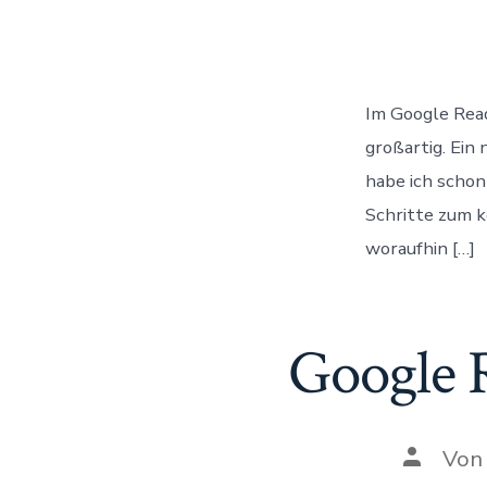
Im Google Read
großartig. Ein
habe ich schon
Schritte zum k
woraufhin […]
Google 
Autor
Vo
des