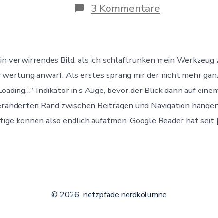
Beitrags
s
zu
3 Kommentare
Google
Reader:
Opium
für’s
RSS-
in verwirrendes Bild, als ich schlaftrunken mein Werkzeug 
Volk
wertung anwarf: Als erstes sprang mir der nicht mehr gan
„Loading…“-Indikator in’s Auge, bevor der Blick dann auf ein
eränderten Rand zwischen Beiträgen und Navigation hängen 
ge können also endlich aufatmen: Google Reader hat seit 
© 2026
netzpfade nerdkolumne