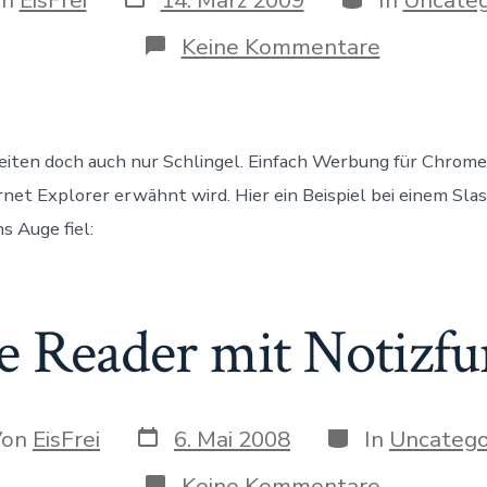
des
Beitrags
gs
zu
Keine Kommentare
Greader
schaltet
Werbung
für
Chrome
eiten doch auch nur Schlingel. Einfach Werbung für Chrom
in
IE8
net Explorer erwähnt wird. Hier ein Beispiel bei einem Slas
Beitrag
ns Auge fiel:
e Reader mit Notizfu
Datum
Kategorien
r
Von
EisFrei
6. Mai 2008
In
Uncatego
des
Beitrags
rags
zu
Keine Kommentare