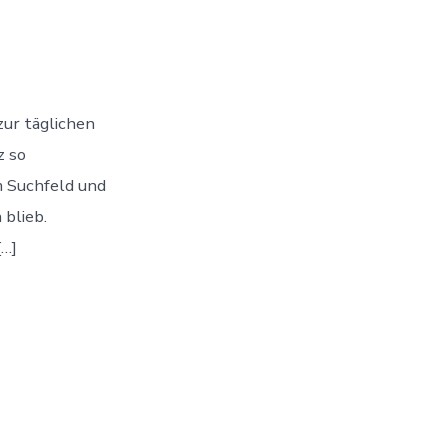
zur täglichen
z so
em Suchfeld und
blieb.
[…]