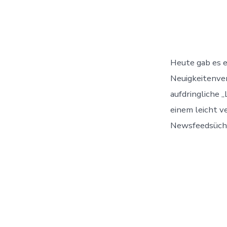
Beitrag
Heute gab es e
Neuigkeitenver
aufdringliche 
einem leicht v
Newsfeedsüchti