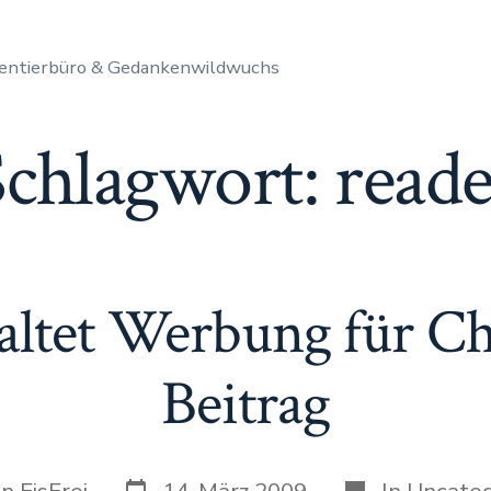
entierbüro & Gedankenwildwuchs
Schlagwort:
reade
altet Werbung für C
Beitrag
Datum
Kategorien
on
EisFrei
14. März 2009
In
Uncateg