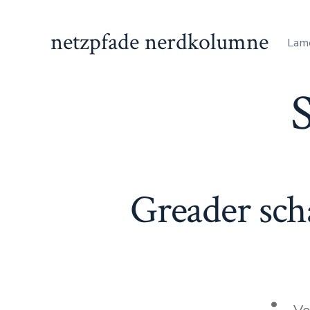
Zum
Inhalt
netzpfade nerdkolumne
Lam
springen
Greader sch
Autor
V