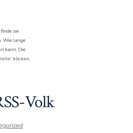
ion
finde sie
h. Wie lange
n kann. Die
note“ klicken,
RSS-Volk
egorized