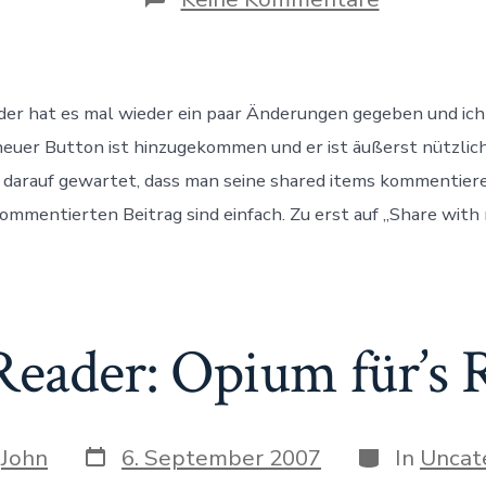
Google
Reader
mit
Notizfunkt
er hat es mal wieder ein paar Änderungen gegeben und ich 
 neuer Button ist hinzugekommen und er ist äußerst nützlic
 darauf gewartet, dass man seine shared items kommentiere
ommentierten Beitrag sind einfach. Zu erst auf „Share with 
Reader: Opium für’s 
Datum
Kategorien
n
John
6. September 2007
In
Uncat
des