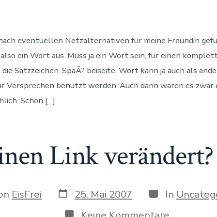
Wort.
ach eventuellen Netzalternativen für meine Freundin gefu
 also ein Wort aus. Muss ja ein Wort sein, für einen komplet
 die Satzzeichen. SpaÃ? beiseite, Wort kann ja auch als ande
r Versprechen benutzt werden. Auch dann wären es zwar dr
hlich. Schön […]
nen Link verändert?
Datum
Kategorien
r
on
EisFrei
25. Mai 2007
In
Uncateg
des
Beitrags
ags
zu
Keine Kommentare