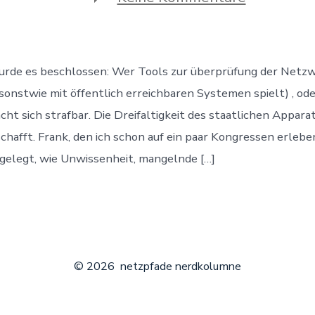
Von
Hand
einen
Link
verändert
urde es beschlossen: Wer Tools zur überprüfung der Netzw
Verbreche
 sonstwie mit öffentlich erreichbaren Systemen spielt) , od
cht sich strafbar. Die Dreifaltigkeit des staatlichen Appara
chafft. Frank, den ich schon auf ein paar Kongressen erleben
gelegt, wie Unwissenheit, mangelnde […]
© 2026
netzpfade nerdkolumne