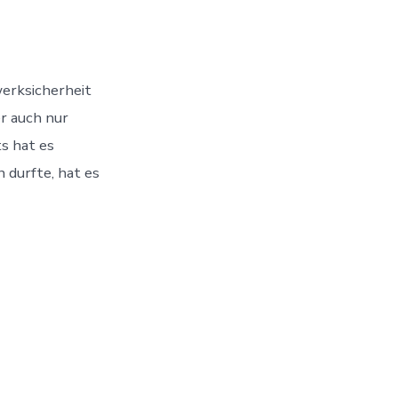
?
erksicherheit
r!
er auch nur
ts hat es
 durfte, hat es