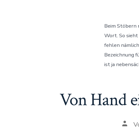
Beim Stöbern n
Wort. So sieht
fehlen nämlich
Bezeichnung fü
ist ja nebensäc
Von Hand ei
Auto
V
des
Beitr