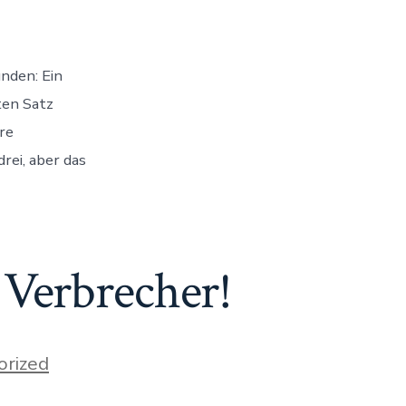
nden: Ein
ten Satz
re
ei, aber das
 Verbrecher!
orized