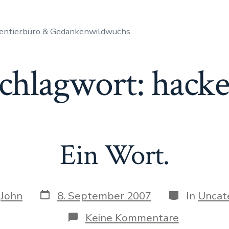
entierbüro & Gedankenwildwuchs
chlagwort:
hack
Ein Wort.
Datum
Kategorien
n
John
8. September 2007
In
Uncat
des
Beitrags
s
zu
Keine Kommentare
Ein