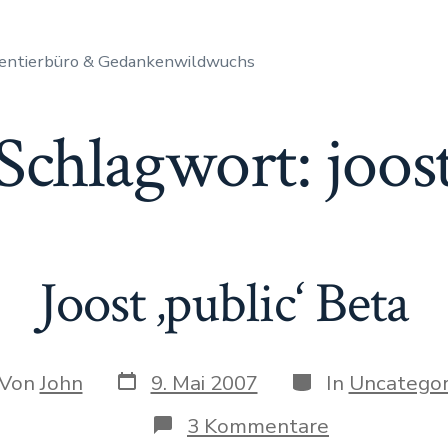
entierbüro & Gedankenwildwuchs
Schlagwort:
joos
Joost ‚public‘ Beta
Datum
Kategorien
or
Von
John
9. Mai 2007
In
Uncategor
des
Beitrags
trags
zu
3 Kommentare
Joost