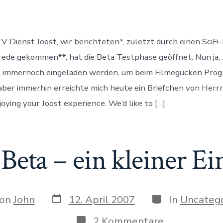
‚public‘
Beta
V Dienst Joost, wir berichteten*, zuletzt durch einen SciFi
ede gekommen**, hat die Beta Testphase geöffnet. Nun ja,
s immernoch eingeladen werden, um beim Filmegucken Pr
ber immerhin erreichte mich heute ein Briefchen von Herr
oying your Joost experience. We’d like to […]
 Beta – ein kleiner Ei
Datum
Kategorien
r
on
John
12. April 2007
In
Uncatego
des
Beitrags
ags
zu
2 Kommentare