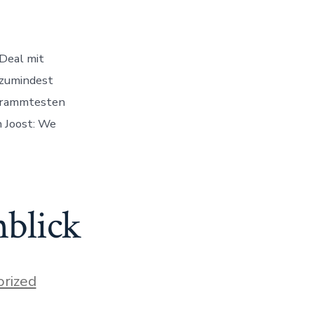
-Deal mit
 zumindest
ogrammtesten
n Joost: We
nblick
rized