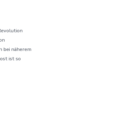
 Revolution
ion
h bei näherem
ost ist so