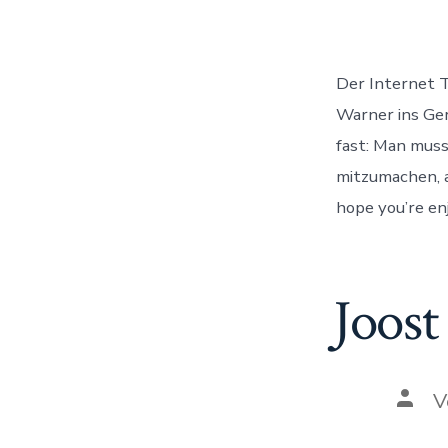
Der Internet T
Warner ins Ger
fast: Man mus
mitzumachen, a
hope you’re enj
Joost
Auto
V
des
Beitr