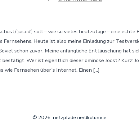
Joost
Beta
–
ein
kleiner
schust/’juiced‘) soll – wie so vieles heutzutage – eine echte
Einblick
es Fernsehens. Heute ist also meine Einladung zur Testvers
oviel schon zuvor: Meine anfängliche Enttäuschung hat sic
bestätigt. Wer ist eigentlich dieser ominöse Joost? Kurz: Jo
s wie Fernsehen über’s Internet. Einen […]
© 2026
netzpfade nerdkolumne