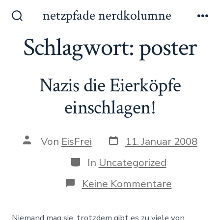
Zum
netzpfade nerdkolumne
Inhalt
Suche
Me
ein-/ausblenden
Schlagwort:
poster
springen
Nazis die Eierköpfe
einschlagen!
Datum
Autor
Von
EisFrei
11. Januar 2008
des
des
Beitrags
Beitrags
Kategorien
In
Uncategorized
zu
Keine Kommentare
Nazis
die
Eierköpfe
Niemand mag sie, trotzdem gibt es zu viele von