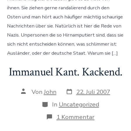
einschlage
ihnen. Sie ziehen gerne randalierend durch den
Osten und man hört auch häufiger mächtig schaurige
Nachrichten über sie. Natürlich ist hier die Rede von
Nazis. Unpersonen die so Hirnamputiert sind, dass sie
sich nicht entscheiden können, was schlimmer ist:
Ausländer, oder der deutsche Staat. Warum sie […]
Immanuel Kant. Kackend.
Datum
Autor
Von
John
22. Juli 2007
des
des
Beitrags
Beitrags
Kategorien
In
Uncategorized
zu
1 Kommentar
Immanuel
Kant.