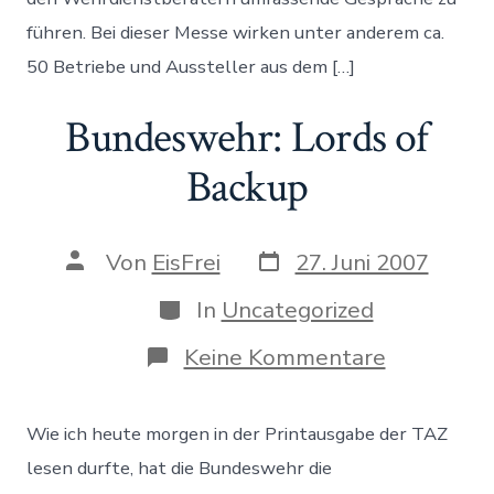
führen. Bei dieser Messe wirken unter anderem ca.
50 Betriebe und Aussteller aus dem […]
Bundeswehr: Lords of
Backup
Datum
Autor
Von
EisFrei
27. Juni 2007
des
des
Beitrags
Beitrags
Kategorien
In
Uncategorized
zu
Keine Kommentare
Bundeswe
Lords
of
Wie ich heute morgen in der Printausgabe der TAZ
Backup
lesen durfte, hat die Bundeswehr die