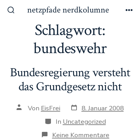
Zum
netzpfade nerdkolumne
Inhalt
Suche
Me
ein-/ausblenden
Schlagwort:
springen
bundeswehr
Bundesregierung versteht
das Grundgesetz nicht
Datum
Autor
Von
EisFrei
8. Januar 2008
des
des
Beitrags
Beitrags
Kategorien
In
Uncategorized
zu
Keine Kommentare