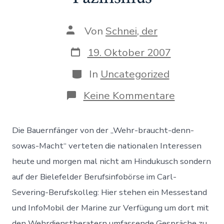
Autor
Von
Schnei, der
des
Beitrags
Datum
19. Oktober 2007
des
Beitrags
Kategorien
In
Uncategorized
zu
Keine Kommentare
Für
einen
militanten
Die Bauernfänger von der „Wehr-braucht-denn-
Pazifismus
sowas-Macht“ verteten die nationalen Interessen
heute und morgen mal nicht am Hindukusch sondern
auf der Bielefelder Berufsinfobörse im Carl-
Severing-Berufskolleg: Hier stehen ein Messestand
und InfoMobil der Marine zur Verfügung um dort mit
den Wehrdienstberatern umfassende Gespräche zu