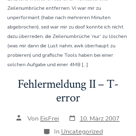
(Linux/Mac
Zeilenumbrüche entfernen. Vi war mir zu
unperformant (habe nach mehreren Minuten
abgebrochen), sed war mir zu doof konnte ich nicht
dazu überreden, die Zeilenumbrüche ’nur‘ zu löschen
(was mir dann die Lust nahm, awk überhaupt zu
probieren) und grafische Tools haben bei einer
solchen Aufgabe und einer 4MB […]
Fehlermeldung II – T-
error
Datum
Autor
Von
EisFrei
10. März 2007
des
des
Beitrags
Beitrags
Kategorien
In
Uncategorized