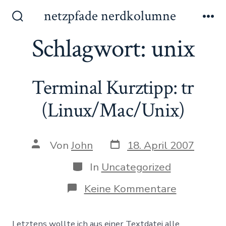
Zum
netzpfade nerdkolumne
Inhalt
Suche
Me
ein-/ausblenden
Schlagwort:
unix
springen
Terminal Kurztipp: tr
(Linux/Mac/Unix)
Datum
Autor
Von
John
18. April 2007
des
des
Beitrags
Beitrags
Kategorien
In
Uncategorized
zu
Keine Kommentare
Terminal
Kurztipp:
tr
Letztens wollte ich aus einer Textdatei alle